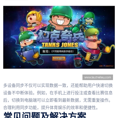
多设备同步不仅可以实现数据一致，还能帮助用户快速切换
设备不中断体验。例如，在手机上进行投注或查看比赛信息
后，切换到电脑端可以立即看到最新数据，无需重复操作。
合理利用同步功能，提升体育娱乐的效率和便捷性。
常见问题及解决方案