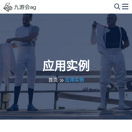
应用实例
首页
应用实例