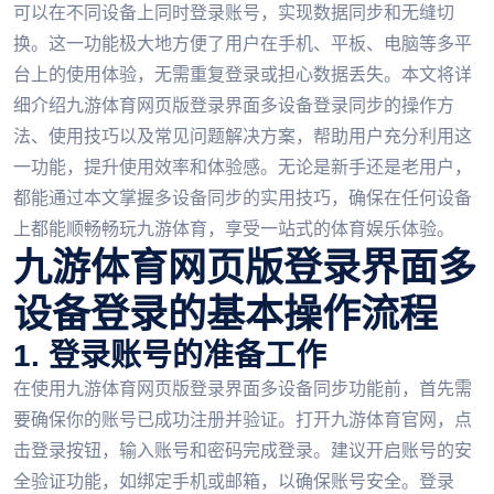
可以在不同设备上同时登录账号，实现数据同步和无缝切
换。这一功能极大地方便了用户在手机、平板、电脑等多平
台上的使用体验，无需重复登录或担心数据丢失。本文将详
细介绍九游体育网页版登录界面多设备登录同步的操作方
法、使用技巧以及常见问题解决方案，帮助用户充分利用这
一功能，提升使用效率和体验感。无论是新手还是老用户，
都能通过本文掌握多设备同步的实用技巧，确保在任何设备
上都能顺畅畅玩九游体育，享受一站式的体育娱乐体验。
九游体育网页版登录界面多
设备登录的基本操作流程
1. 登录账号的准备工作
在使用九游体育网页版登录界面多设备同步功能前，首先需
要确保你的账号已成功注册并验证。打开九游体育官网，点
击登录按钮，输入账号和密码完成登录。建议开启账号的安
全验证功能，如绑定手机或邮箱，以确保账号安全。登录