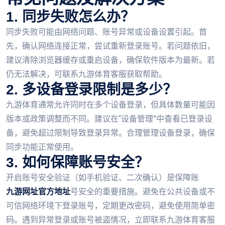
1. 同步失败怎么办？
同步失败可能由网络问题、账号异常或设备设置引起。首
先，确认网络连接正常，尝试重新登录账号。若问题依旧，
建议清除浏览器缓存或重启设备，确保软件版本为最新。若
仍无法解决，可联系九游体育客服获取帮助。
2. 多设备登录限制是多少？
九游体育通常允许同时在多个设备登录，但具体数量可能因
版本或政策调整而不同。建议在“设备管理”中查看已登录设
备，避免超过限制导致登录异常。合理管理设备登录，确保
同步功能正常使用。
3. 如何保障账号安全？
开启账号安全验证（如手机验证、二次确认）是保障账
九游网址官方地址
号安全的重要措施。避免在公共设备或不
可信网络环境下登录账号，定期更改密码，避免使用简单密
码。遇到异常登录或账号被盗情况，立即联系九游体育客服