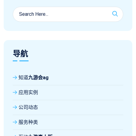
导航
知道
九游会ag
应用实例
公司动态
服务种类