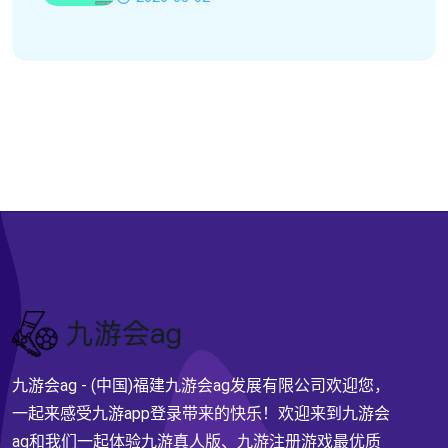
九游会ag - (中国)福建九游会ag发展有限公司欢迎您，
一起来感受九游app登录带来的快乐！欢迎来到九游会
ag和我们一起体验九游真人版、九游注册游戏最优质