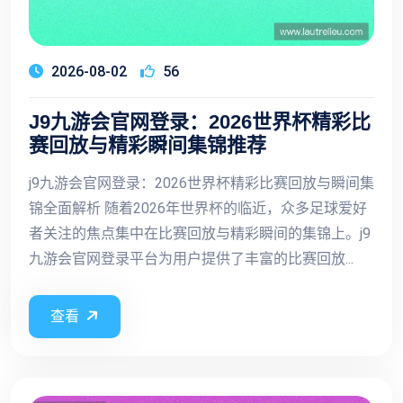
2026-08-02
56
J9九游会官网登录：2026世界杯精彩比
赛回放与精彩瞬间集锦推荐
j9九游会官网登录：2026世界杯精彩比赛回放与瞬间集
锦全面解析 随着2026年世界杯的临近，众多足球爱好
者关注的焦点集中在比赛回放与精彩瞬间的集锦上。j9
九游会官网登录平台为用户提供了丰富的比赛回放...
查看