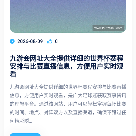
2026-08-09
0
九游会网址大全提供详细的世界杯赛程
安排与比赛直播信息，方便用户实时观
看
九游会网址大全提供详细的世界杯赛程安排与比赛直播
信息，方便用户实时观看，是广大足球迷获取赛事资讯
的理想平台。通过该网站，用户可以轻松掌握每场比赛
的时间、地点、对阵双方以及直播渠道，确保不错过任
何精彩瞬...