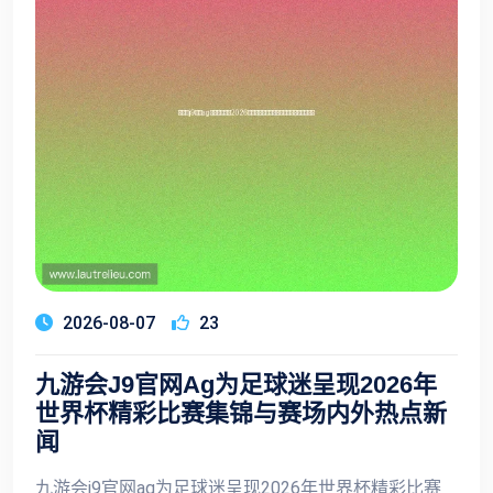
2026-08-07
23
九游会j9官网ag为足球迷呈现2026年
世界杯精彩比赛集锦与赛场内外热点新
闻
九游会j9官网ag为足球迷呈现2026年世界杯精彩比赛