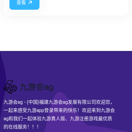
查看
九游会ag - (中国)福建九游会ag发展有限公司欢迎您，
一起来感受九游app登录带来的快乐！欢迎来到九游会
ag和我们一起体验九游真人版、九游注册游戏最优质
的在线服务！！！