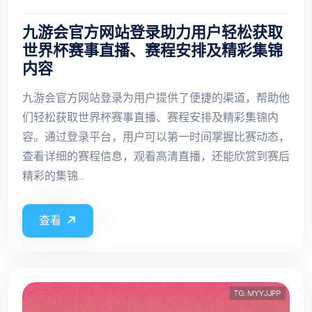
九游会官方网站登录助力用户轻松获取
世界杯赛事直播、赛程安排及精彩集锦
内容
九游会官方网站登录为用户提供了便捷的渠道，帮助他
们轻松获取世界杯赛事直播、赛程安排及精彩集锦内
容。通过登录平台，用户可以第一时间掌握比赛动态，
查看详细的赛程信息，观看高清直播，还能欣赏到赛后
精彩的集锦...
查看