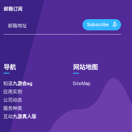
邮箱订阅
Subscribe
导航
网站地图
知道
九游会ag
SiteMap
应用实例
公司动态
服务种类
互动
九游真人版