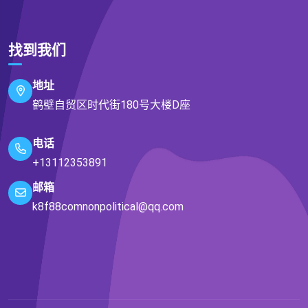
找到我们
地址
鹤壁自贸区时代街180号大楼D座
电话
+13112353891
邮箱
k8f88comnonpolitical@qq.com