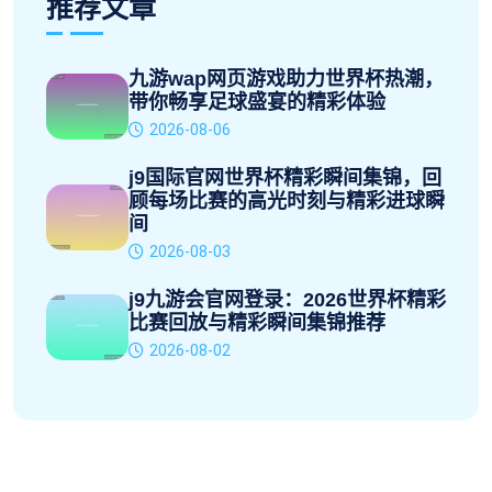
推荐文章
九游wap网页游戏助力世界杯热潮，
带你畅享足球盛宴的精彩体验
2026-08-06
j9国际官网世界杯精彩瞬间集锦，回
顾每场比赛的高光时刻与精彩进球瞬
间
2026-08-03
j9九游会官网登录：2026世界杯精彩
比赛回放与精彩瞬间集锦推荐
2026-08-02