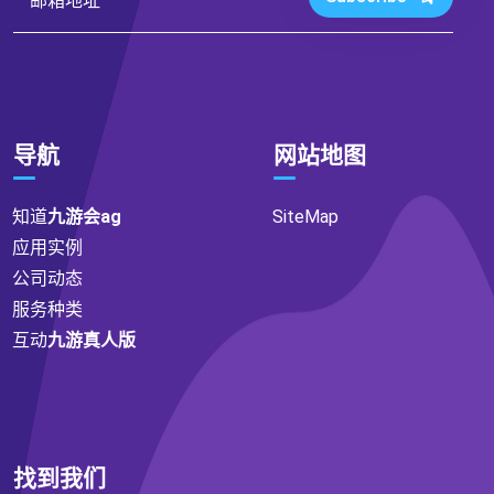
导航
网站地图
知道
九游会ag
SiteMap
应用实例
公司动态
服务种类
互动
九游真人版
找到我们