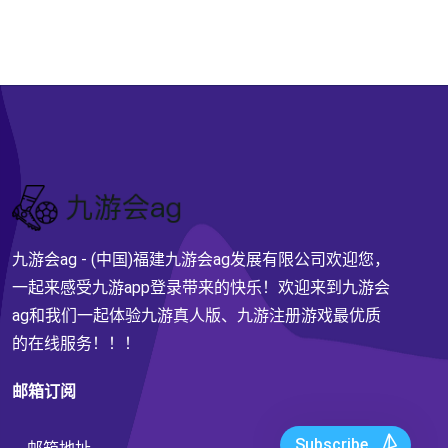
九游会ag - (中国)福建九游会ag发展有限公司欢迎您，
一起来感受九游app登录带来的快乐！欢迎来到九游会
ag和我们一起体验九游真人版、九游注册游戏最优质
的在线服务！！！
邮箱订阅
Subscribe