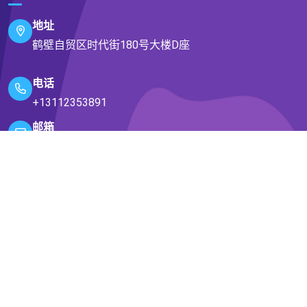
地址
鹤壁自贸区时代街180号大楼D座
电话
+13112353891
邮箱
k8f88comnonpolitical@qq.com
© 2026 - 版权所有
九游会ag - (中国)福建九游会ag发展有限公司欢迎您